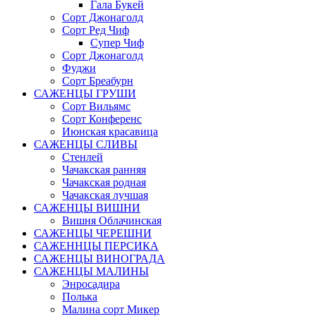
Гала Букей
Сорт Джонаголд
Сорт Ред Чиф
Супер Чиф
Сорт Джонаголд
Фуджи
Сорт Бреабурн
САЖЕНЦЫ ГРУШИ
Сорт Вильямс
Сорт Конференс
Июнская красавица
САЖЕНЦЫ СЛИВЫ
Стенлей
Чачакская ранняя
Чачакская родная
Чачакская лучшая
САЖЕНЦЫ ВИШНИ
Вишня Облачинская
САЖЕНЦЫ ЧЕРЕШНИ
САЖЕННЦЫ ПЕРСИКА
САЖЕНЦЫ ВИНОГРАДА
САЖЕНЦЫ МАЛИНЫ
Энросадира
Полька
Малина сорт Микер