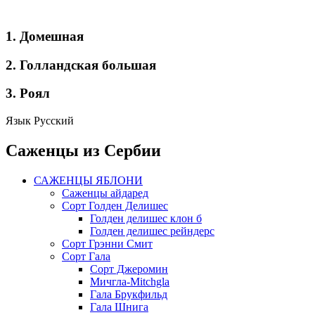
1. Домешная
2. Голландская большая
3. Роял
Язык
Русский
Саженцы из Сербии
САЖЕНЦЫ ЯБЛОНИ
Саженцы айдаред
Сорт Голден Делишес
Голден делишес клон б
Голден делишес рейндерс
Сорт Грэнни Смит
Сорт Гала
Сорт Джеромин
Мичгла-Mitchgla
Гала Брукфильд
Гала Шнига