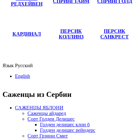
СПРИНГТАЙМ
СПРИНГГОЛД
РЕДХЕЙВЕН
ПЕРСИК
ПЕРСИК
КАРДИНАЛ
КОЛЛИНЗ
САНКРЕСТ
Язык
Русский
English
Саженцы из Сербии
САЖЕНЦЫ ЯБЛОНИ
Саженцы айдаред
Сорт Голден Делишес
Голден делишес клон б
Голден делишес рейндерс
Сорт Грэнни Смит