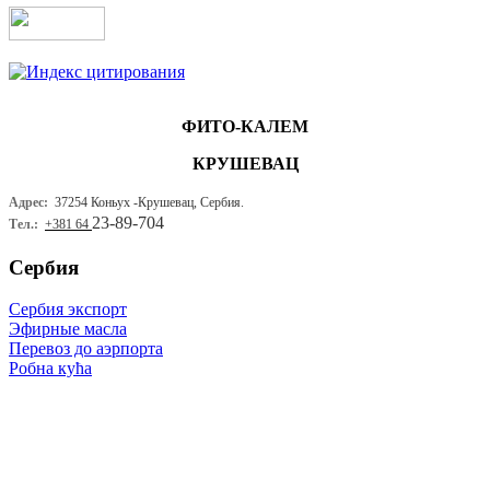
ФИТО-КАЛЕМ
КРУШЕВАЦ
Адрес:
37254 Коньух -
Крушевац, Сербия.
23-89-704
Тел.:
+381 64
Сербия
Сербия экспорт
Эфирные масла
Перевоз до аэрпорта
Робна кућа