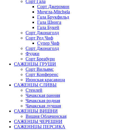
Сорт Гала
Сорт Джеромин
Мичгла-Mitchgla
Гала Брукфильд
Гала Шнига
Гала Букей
Сорт Джонаголд
Сорт Ред Чиф
Супер Чиф
Сорт Джонаголд
Фуджи
Сорт Бреабурн
САЖЕНЦЫ ГРУШИ
Сорт Вильямс
Сорт Конференс
Июнская красавица
САЖЕНЦЫ СЛИВЫ
Стенлей
Чачакская ранняя
Чачакская родная
Чачакская лучшая
САЖЕНЦЫ ВИШНИ
Вишня Облачинская
САЖЕНЦЫ ЧЕРЕШНИ
САЖЕННЦЫ ПЕРСИКА