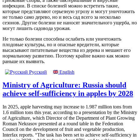
грибковые споры, а также бактериальные и вирусные
инфекции. В списке болезней можно встретить такие,
которые представляют серьезную угрозу и могут уничтожить
не только само дерево, но и весь сад всего за несколько
сезонов. Другие болезни не наносят значительного ущерба, но
могут лишить садовода урожая.
Не только болезни способны ослабить или уничтожить
плодовые культуры, но и опасные вредители, которые
высасывают питательные вещества из дерева и мешают его
нормальному развитию. Поэтому крайне важно как можно
раньше их выявить.
Русский
English
Ministry of Agriculture: Russia should
achieve self-sufficiency in apples by 2028
In 2025, apple harvesting may increase to 1.987 million tons from
1.6 million tons this year, according to a presentation by the Ministry
of Agriculture, which Director of the Department of Plant Growing
Roman Nekrasov presented at a round table in the Federation
Council on the development of fruit and vegetable production,
Interfax reports. “The task has been set to achieve self-sufficiency in