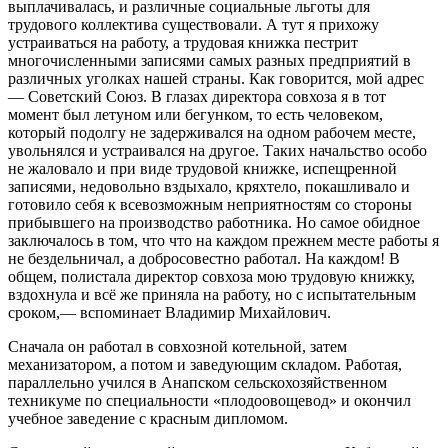
выплачивалась, и различные социальные льготы для
трудового коллектива существовали. А тут я прихожу
устраиваться на работу, а трудовая книжка пестрит
многочисленными записями самых разных предприятий в
различных уголках нашей страны. Как говорится, мой адрес
— Советский Союз. В глазах директора совхоза я в тот
момент был летуном или бегунком, то есть человеком,
который подолгу не задерживался на одном рабочем месте,
увольнялся и устраивался на другое. Таких начальство особо
не жаловало и при виде трудовой книжке, испещренной
записями, недовольно вздыхало, кряхтело, покашливало и
готовило себя к всевозможным неприятностям со стороны
прибывшего на производство работника. Но самое обидное
заключалось в том, что что на каждом прежнем месте работы я
не бездельничал, а добросовестно работал. На каждом! В
общем, полистала директор совхоза мою трудовую книжку,
вздохнула и всё же приняла на работу, но с испытательным
сроком,— вспоминает Владимир Михайлович.
Сначала он работал в совхозной котельной, затем
механизатором, а потом и заведующим складом. Работая,
параллельно учился в Анапском сельскохозяйственном
техникуме по специальности «плодоовощевод» и окончил
учебное заведение с красным дипломом.