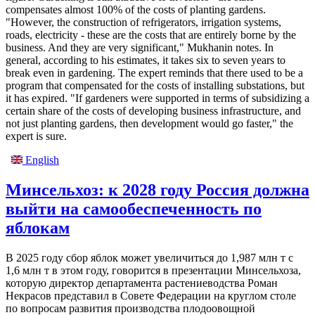
compensates almost 100% of the costs of planting gardens.
"However, the construction of refrigerators, irrigation systems,
roads, electricity - these are the costs that are entirely borne by the
business. And they are very significant," Mukhanin notes. In
general, according to his estimates, it takes six to seven years to
break even in gardening. The expert reminds that there used to be a
program that compensated for the costs of installing substations, but
it has expired. "If gardeners were supported in terms of subsidizing a
certain share of the costs of developing business infrastructure, and
not just planting gardens, then development would go faster," the
expert is sure.
English
Минсельхоз: к 2028 году Россия должна
выйти на самообеспеченность по
яблокам
В 2025 году сбор яблок может увеличиться до 1,987 млн т с
1,6 млн т в этом году, говорится в презентации Минсельхоза,
которую директор департамента растениеводства Роман
Некрасов представил в Совете Федерации на круглом столе
по вопросам развития производства плодоовощной