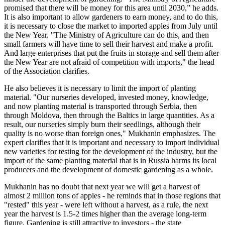
promised that there will be money for this area until 2030,” he adds.
It is also important to allow gardeners to earn money, and to do this,
it is necessary to close the market to imported apples from July until
the New Year. "The Ministry of Agriculture can do this, and then
small farmers will have time to sell their harvest and make a profit.
And large enterprises that put the fruits in storage and sell them after
the New Year are not afraid of competition with imports," the head
of the Association clarifies.
He also believes it is necessary to limit the import of planting
material. "Our nurseries developed, invested money, knowledge,
and now planting material is transported through Serbia, then
through Moldova, then through the Baltics in large quantities. As a
result, our nurseries simply burn their seedlings, although their
quality is no worse than foreign ones," Mukhanin emphasizes. The
expert clarifies that it is important and necessary to import individual
new varieties for testing for the development of the industry, but the
import of the same planting material that is in Russia harms its local
producers and the development of domestic gardening as a whole.
Mukhanin has no doubt that next year we will get a harvest of
almost 2 million tons of apples - he reminds that in those regions that
"rested" this year - were left without a harvest, as a rule, the next
year the harvest is 1.5-2 times higher than the average long-term
figure. Gardening is still attractive to investors - the state