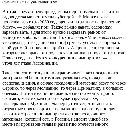
статистике не учитывается».
В то же время, предупреждает эксперт, помешать развитию
садоводства может отмена субсидий. «В Минсельхозе
пообещали, что до 2030 года деньги на данное направление
будут», — добавляет он. Также важно давать садоводам
зарабатывать, а для этого нужно закрывать рынок от
импортных яблок с июля до Нового года. «Минсельхоз может
это сделать, и тогда небольшие фермеры успеют распродать
свой урожай и получить прибыль. А крупные предприятия,
которые закладывают плоды в хранилища и продают их после
Нового года, не боятся конкуренции с импортом», —
уточняет глава Ассоциации.
Также он считает нужным ограничивать ввоз посадочного
материала. «Наши питомники развивались, вкладывали
средства, знания, а сейчас посадочный материал везут то через
Сербию, то через Молдавию, то через Прибалтику в больших
объемах. В итоге наши питомники свои саженцы просто
сжигают, хотя их качество не хуже зарубежных», —
подчеркивает Муханин. Эксперт уточняет, что завозить
отдельные новые сорта на испытания важно и нужно для
развития отрасли, но импорт такого же посадочного
материала, который есть в России, наносит ущерб его
местным производителям и развитию отечественного