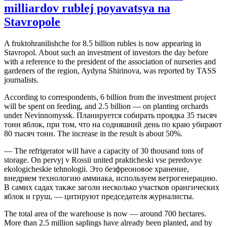
milliardov rublej poyavatsya na
Stavropole
A fruktohranilishche for 8.5 billion rubles is now appearing in
Stavropol. About such an investment of investors the day before
with a reference to the president of the association of nurseries and
gardeners of the region, Aydyna Shirinova, was reported by TASS
journalists.
According to correspondents, 6 billion from the investment project
will be spent on feeding, and 2.5 billion — on planting orchards
under Nevinnomyssk. Планируется собирать проядка 35 тысяч
тонн яблок, при том, что на содняшний день по краю убирают
80 тысяч тонн. The increase in the result is about 50%.
— The refrigerator will have a capacity of 30 thousand tons of
storage. On pervyj v Rossii united prakticheski vse peredovye
ekologicheskie tehnologii. Это безфреоновое хранение,
внедряем технологию аммиака, используем ветрогенерацию.
В самих садах также заголи несколько участков орангических
яблок и груш, — цитируют председателя журналисты.
The total area of ​​the warehouse is now — around 700 hectares.
More than 2.5 million saplings have already been planted, and by