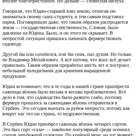
вполне благопристойное. Но дальше — словесная шелуха.
Говорили, что Юдин-старший взял землю, отписав ею
заниматься своему сыну-студенту, и тем самым подставил
парня. Поговаривали даже, что таким образом распродается
земля — государственная собственность. Словом, было
давление на Юдина. Было, и он этого не скрывает. В
непростой ситуации пришлось начинать фермерствовать
садоводу.
Другой бы или озлобился, или бы сник, пал духом. Но только
не Владимир Михайлович. А всё потому, что знал: всё делает
правильно. Таким образом проработал шесть лет и построил
небольшой холодильник для хранения выращенной
продукции.
Юдин вспоминает, что в те годы в нашей стране приобрести
саженцы яблонь было весьма и весьма проблематично. Всё
дело в том, что садоводство было развито слабо, поэтому
фермеру пришлось за саженцами яблонь отправиться в
Сербию. Это сегодня выехать за рубеж непросто, потому как
вокруг нас что ни страна, то недружественная.
В Сербии Юдин приобрел саженцы яблонь четырех сортов.
Это был сорт «гала» — наиболее популярный среди осенних
сортов зарубежной селекции. По крайней мере, на тот момент