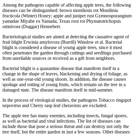
Among the pathogens capable of affecting apple trees, the following
diseases can be distinguished: brown moniliosis rot Monilinia
fructicola (Winter) Honey; apple and juniper rust Gymnosporangium
yamadae Miyabe ex Yamada; Texas root rot Phymatotrichopsis
omnivora (Duggar) Hennebert.
Bacteriological studies are aimed at detecting the causative agent of
fruit blight Erwinia amylovora (Burrill) Winslow et al. Bacterial
blight is considered a disease of young apple trees, since it most
often penetrates the garden through cuttings and seedlings purchased
from unreliable sources or received as a gift from neighbors.
Bacterial blight is a quarantine disease that manifests itself in a
change in the shape of leaves, blackening and drying of foliage, as
well as one-year-old young shoots. In addition, the disease causes
spoilage and rotting of young fruits, which remain on the tree in a
damaged state. The disease manifests itself in mid-summer.
In the process of virological studies, the pathogens Tobacco ringspot
nepovirus and Cherry rasp leaf cheravirus are excluded.
The apple tree has many enemies, including insects, fungal spores,
as well as bacterial and viral infections. The list of diseases can
include those that pose a serious threat and can destroy not only the
tree itself, but the entire garden in just a few seasons. Other diseases