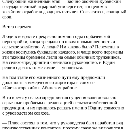
Следующий жизненный этап — заочно окончил Кубанский
государственный аграрный университет, а в целом в
хозяйстве отработал двадцать пять лет. Согласитесь, солидный
срок.
Ветер перемен
Люди в возрасте прекрасно помнят годы горбачевской
перестройки, когда трещали по швам промышленность и
сельское хозяйство. А люди? Им каково было? Перемены в
жизни коснулись буквально каждого, и чаще всего перемены
эти тяжким бременем легли на семьи обычных тружеников.
На сельхозпредприятии сменилось руководство, и Юдин
решил сделать то же самое — уволиться.
На том этапе его жизненного пути ему предложили
должность коммерческого директора в совхозе
«Светлогорский» в Абинском районе.
В то время у сельхозпредприятия существовали довольно
серьезные проблемы с реализацией сельскохозяйственной
продукции, и их пришлось решать именно Юдину совместно
с руководством совхоза.
— Плюс состоял в том, что у руководства был наработан ряд
производственных контактов, поэтому сразу же включился в