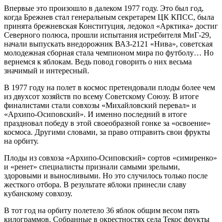
Впервые это произошло в далеком 1977 году. Это был год,
когда Брежнев стал генеральным секретарем ЦК КПСС, была
принята брежневская Конституция, ледокол «Арктика» достиг
Северного полюса, прошли испытания истребителя МиГ-29,
начали выпускать внедорожник ВАЗ-2121 «Нива», советская
молодежная сборная стала чемпионом мира по футболу… Но
вернемся к яблокам. Ведь повод говорить о них весьма
значимый и интересный.
В 1977 году на полет в космос претендовали плоды более чем
из двухсот хозяйств по всему Советскому Союзу. В итоге
финалистами стали совхозы «Михайловский перевал» и
«Архипо-Осиповский». И именно последний в итоге
праздновал победу в этой своеобразной гонке за «освоение»
космоса. Другими словами, за право отправить свои фрукты
на орбиту.
Плоды из совхоза «Архипо-Осиповский» сортов «симиренко»
и «ренет» специалисты признали самыми зрелыми,
здоровыми и выносливыми. Но это случилось только после
жесткого отбора. В результате яблоки принесли славу
кубанскому совхозу.
В тот год на орбиту полетело 36 яблок общим весом пять
килограммов. Собранные в окрестностях села Текос фрукты