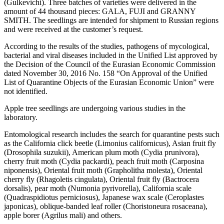
(Gulkevichi). Three batches of varieties were delivered in the
amount of 44 thousand pieces: GALA, FUJI and GRANNY
SMITH. The seedlings are intended for shipment to Russian regions
and were received at the customer’s request.
According to the results of the studies, pathogens of mycological,
bacterial and viral diseases included in the Unified List approved by
the Decision of the Council of the Eurasian Economic Commission
dated November 30, 2016 No. 158 “On Approval of the Unified
List of Quarantine Objects of the Eurasian Economic Union” were
not identified.
Apple tree seedlings are undergoing various studies in the
laboratory.
Entomological research includes the search for quarantine pests such
as the California click beetle (Limonius californicus), Asian fruit fly
(Drosophila suzukii), American plum moth (Cydia prunivora),
cherry fruit moth (Cydia packardi), peach fruit moth (Carposina
niponensis), Oriental fruit moth (Grapholitha molesta), Oriental
cherry fly (Rhagoletis cingulata), Oriental fruit fly (Bactrocera
dorsalis), pear moth (Numonia pyrivorella), California scale
(Quadraspidiotus perniciosus), Japanese wax scale (Ceroplastes
japonicas), oblique-banded leaf roller (Choristoneura rosaceana),
apple borer (Agrilus mali) and others.