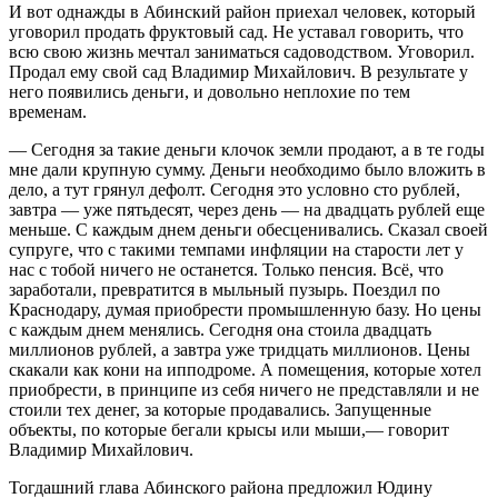
И вот однажды в Абинский район приехал человек, который
уговорил продать фруктовый сад. Не уставал говорить, что
всю свою жизнь мечтал заниматься садоводством. Уговорил.
Продал ему свой сад Владимир Михайлович. В результате у
него появились деньги, и довольно неплохие по тем
временам.
— Сегодня за такие деньги клочок земли продают, а в те годы
мне дали крупную сумму. Деньги необходимо было вложить в
дело, а тут грянул дефолт. Сегодня это условно сто рублей,
завтра — уже пятьдесят, через день — на двадцать рублей еще
меньше. С каждым днем деньги обесценивались. Сказал своей
супруге, что с такими темпами инфляции на старости лет у
нас с тобой ничего не останется. Только пенсия. Всё, что
заработали, превратится в мыльный пузырь. Поездил по
Краснодару, думая приобрести промышленную базу. Но цены
с каждым днем менялись. Сегодня она стоила двадцать
миллионов рублей, а завтра уже тридцать миллионов. Цены
скакали как кони на ипподроме. А помещения, которые хотел
приобрести, в принципе из себя ничего не представляли и не
стоили тех денег, за которые продавались. Запущенные
объекты, по которые бегали крысы или мыши,— говорит
Владимир Михайлович.
Тогдашний глава Абинского района предложил Юдину