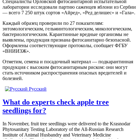
Специалисты Орловской фитосанитарной испытательной
лаборатории исследовали партию саженцев яблони из Сербии
— всего 7 250 штук сортов «Айред», «Ред делишес» и «Гала».
Каждый образец проверили по 27 показателям:
энтомологическим, гельминтологическим, микологическим,
бактериологическим. Карантинные вредные организмы не
выявлены, продукция признана фитосанитарно безопасной.
Оформлены соответствующие протоколы, сообщает ФГБУ
«ВНИИЗЖ».
Отметим, семена и посадочный материал — подкарантинная
продукция с высоким фитосанитарным риском: они могут
стать источником распространения опасных вредителей и
болезней.
Русский
What do experts check apple tree
seedlings for?
In November, fruit tree seedlings were delivered to the Krasnodar
Phytosanitary Testing Laboratory of the All-Russian Research
Institute of Animal Husbandry and Veterinary Medicine