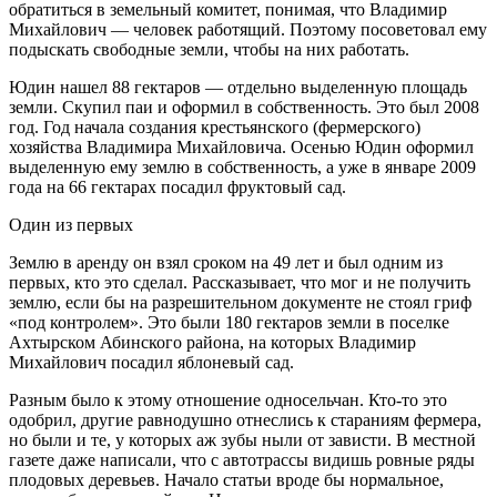
обратиться в земельный комитет, понимая, что Владимир
Михайлович — человек работящий. Поэтому посоветовал ему
подыскать свободные земли, чтобы на них работать.
Юдин нашел 88 гектаров — отдельно выделенную площадь
земли. Скупил паи и оформил в собственность. Это был 2008
год. Год начала создания крестьянского (фермерского)
хозяйства Владимира Михайловича. Осенью Юдин оформил
выделенную ему землю в собственность, а уже в январе 2009
года на 66 гектарах посадил фруктовый сад.
Один из первых
Землю в аренду он взял сроком на 49 лет и был одним из
первых, кто это сделал. Рассказывает, что мог и не получить
землю, если бы на разрешительном документе не стоял гриф
«под контролем». Это были 180 гектаров земли в поселке
Ахтырском Абинского района, на которых Владимир
Михайлович посадил яблоневый сад.
Разным было к этому отношение односельчан. Кто-то это
одобрил, другие равнодушно отнеслись к стараниям фермера,
но были и те, у которых аж зубы ныли от зависти. В местной
газете даже написали, что с автотрассы видишь ровные ряды
плодовых деревьев. Начало статьи вроде бы нормальное,