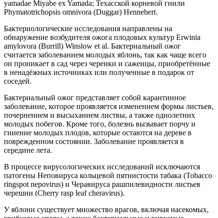
yamadae Miyabe ex Yamada; Техасской корневой гнили
Phymatotrichopsis omnivora (Duggar) Hennebert.
Бактериологические исследования направлены на
обнаружение возбудителя ожога плодовых культур Erwinia
amylovora (Burrill) Winslow et al. Бактериальный ожог
считается заболеванием молодых яблонь, так как чаще всего
он проникает в сад через черенки и саженцы, приобретённые
в ненадёжных источниках или полученные в подарок от
соседей.
Бактериальный ожог представляет собой карантинное
заболевание, которое проявляется изменением формы листьев,
почернением и высыханием листвы, а также однолетних
молодых побегов. Кроме того, болезнь вызывает порчу и
гниение молодых плодов, которые остаются на дереве в
поврежденном состоянии. Заболевание проявляется в
середине лета.
В процессе вирусологических исследований исключаются
патогены Неповируса кольцевой пятнистости табака (Tobacco
ringspot nepovirus) и Черавируса рашпилевидности листьев
черешни (Cherry rasp leaf cheravirus).
У яблони существует множество врагов, включая насекомых,