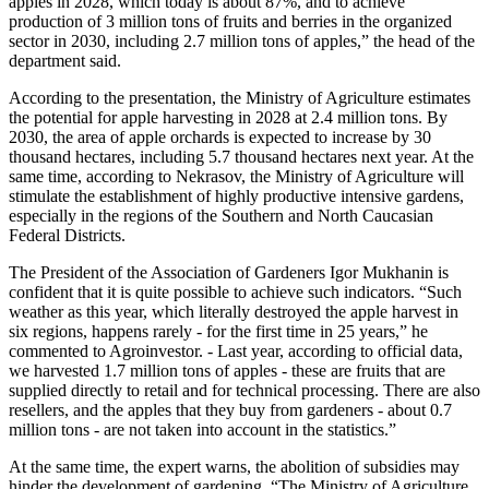
apples in 2028, which today is about 87%, and to achieve
production of 3 million tons of fruits and berries in the organized
sector in 2030, including 2.7 million tons of apples,” the head of the
department said.
According to the presentation, the Ministry of Agriculture estimates
the potential for apple harvesting in 2028 at 2.4 million tons. By
2030, the area of ​​apple orchards is expected to increase by 30
thousand hectares, including 5.7 thousand hectares next year. At the
same time, according to Nekrasov, the Ministry of Agriculture will
stimulate the establishment of highly productive intensive gardens,
especially in the regions of the Southern and North Caucasian
Federal Districts.
The President of the Association of Gardeners Igor Mukhanin is
confident that it is quite possible to achieve such indicators. “Such
weather as this year, which literally destroyed the apple harvest in
six regions, happens rarely - for the first time in 25 years,” he
commented to Agroinvestor. - Last year, according to official data,
we harvested 1.7 million tons of apples - these are fruits that are
supplied directly to retail and for technical processing. There are also
resellers, and the apples that they buy from gardeners - about 0.7
million tons - are not taken into account in the statistics.”
At the same time, the expert warns, the abolition of subsidies may
hinder the development of gardening. “The Ministry of Agriculture