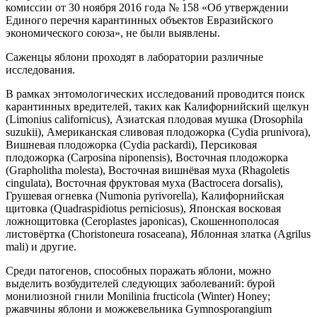
комиссии от 30 ноября 2016 года № 158 «Об утверждении
Единого перечня карантинных объектов Евразийского
экономического союза», не были выявлены.
Саженцы яблони проходят в лаборатории различные
исследования.
В рамках энтомологических исследований проводится поиск
карантинных вредителей, таких как Калифорнийский щелкун
(Limonius californicus), Азиатская плодовая мушка (Drosophila
suzukii), Американская сливовая плодожорка (Cydia prunivora),
Вишневая плодожорка (Cydia packardi), Персиковая
плодожорка (Carposina niponensis), Восточная плодожорка
(Grapholitha molesta), Восточная вишнёвая муха (Rhagoletis
cingulata), Восточная фруктовая муха (Bactrocera dorsalis),
Грушевая огневка (Numonia pyrivorella), Калифорнийская
щитовка (Quadraspidiotus perniciosus), Японская восковая
ложнощитовка (Ceroplastes japonicas), Скошеннополосая
листовёртка (Choristoneura rosaceana), Яблонная златка (Agrilus
mali) и другие.
Среди патогенов, способных поражать яблони, можно
выделить возбудителей следующих заболеваний: бурой
монилиозной гнили Monilinia fructicola (Winter) Honey;
ржавчины яблони и можжевельника Gymnosporangium