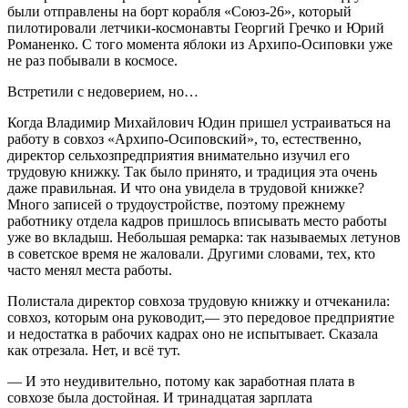
были отправлены на борт корабля «Союз-26», который
пилотировали летчики-космонавты Георгий Гречко и Юрий
Романенко. С того момента яблоки из Архипо-Осиповки уже
не раз побывали в космосе.
Встретили с недоверием, но…
Когда Владимир Михайлович Юдин пришел устраиваться на
работу в совхоз «Архипо-Осиповский», то, естественно,
директор сельхозпредприятия внимательно изучил его
трудовую книжку. Так было принято, и традиция эта очень
даже правильная. И что она увидела в трудовой книжке?
Много записей о трудоустройстве, поэтому прежнему
работнику отдела кадров пришлось вписывать место работы
уже во вкладыш. Небольшая ремарка: так называемых летунов
в советское время не жаловали. Другими словами, тех, кто
часто менял места работы.
Полистала директор совхоза трудовую книжку и отчеканила:
совхоз, которым она руководит,— это передовое предприятие
и недостатка в рабочих кадрах оно не испытывает. Сказала
как отрезала. Нет, и всё тут.
— И это неудивительно, потому как заработная плата в
совхозе была достойная. И тринадцатая зарплата