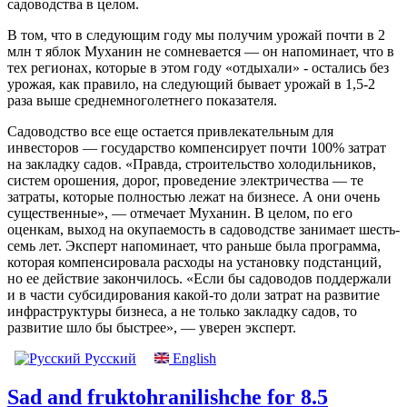
садоводства в целом.
В том, что в следующим году мы получим урожай почти в 2
млн т яблок Муханин не сомневается — он напоминает, что в
тех регионах, которые в этом году «отдыхали» - остались без
урожая, как правило, на следующий бывает урожай в 1,5-2
раза выше среднемноголетнего показателя.
Садоводство все еще остается привлекательным для
инвесторов — государство компенсирует почти 100% затрат
на закладку садов. «Правда, строительство холодильников,
систем орошения, дорог, проведение электричества — те
затраты, которые полностью лежат на бизнесе. А они очень
существенные», — отмечает Муханин. В целом, по его
оценкам, выход на окупаемость в садоводстве занимает шесть-
семь лет. Эксперт напоминает, что раньше была программа,
которая компенсировала расходы на установку подстанций,
но ее действие закончилось. «Если бы садоводов поддержали
и в части субсидирования какой-то доли затрат на развитие
инфраструктуры бизнеса, а не только закладку садов, то
развитие шло бы быстрее», — уверен эксперт.
Русский
English
Sad and fruktohranilishche for 8.5