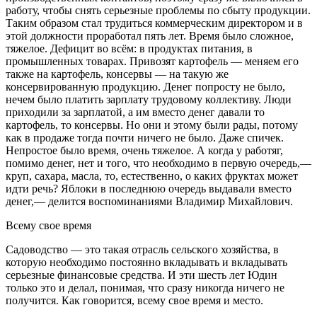
работу, чтобы снять серьезные проблемы по сбыту продукции.
Таким образом стал трудиться коммерческим директором и в
этой должности проработал пять лет. Время было сложное,
тяжелое. Дефицит во всём: в продуктах питания, в
промышленных товарах. Привозят картофель — меняем его
также на картофель, консервы — на такую же
консервированную продукцию. Денег попросту не было,
нечем было платить зарплату трудовому коллективу. Люди
приходили за зарплатой, а им вместо денег давали то
картофель, то консервы. Но они и этому были рады, потому
как в продаже тогда почти ничего не было. Даже спичек.
Непростое было время, очень тяжелое. А когда у работяг,
помимо денег, нет и того, что необходимо в первую очередь,—
круп, сахара, масла, то, естественно, о каких фруктах может
идти речь? Яблоки в последнюю очередь выдавали вместо
денег,— делится воспоминаниями Владимир Михайлович.
Всему свое время
Садоводство — это такая отрасль сельского хозяйства, в
которую необходимо постоянно вкладывать и вкладывать
серьезные финансовые средства. И эти шесть лет Юдин
только это и делал, понимая, что сразу никогда ничего не
получится. Как говорится, всему свое время и место.