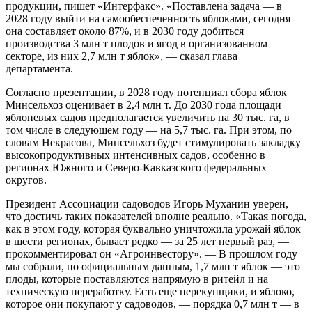
продукции, пишет «Интерфакс». «Поставлена задача — в
2028 году выйти на самообеспеченность яблоками, сегодня
она составляет около 87%, и в 2030 году добиться
производства 3 млн т плодов и ягод в организованном
секторе, из них 2,7 млн т яблок», — сказал глава
департамента.
Согласно презентации, в 2028 году потенциал сбора яблок
Минсельхоз оценивает в 2,4 млн т. До 2030 года площади
яблоневых садов предполагается увеличить на 30 тыс. га, в
том числе в следующем году — на 5,7 тыс. га. При этом, по
словам Некрасова, Минсельхоз будет стимулировать закладку
высокопродуктивных интенсивных садов, особенно в
регионах Южного и Северо-Кавказского федеральных
округов.
Президент Ассоциации садоводов Игорь Муханин уверен,
что достичь таких показателей вполне реально. «Такая погода,
как в этом году, которая буквально уничтожила урожай яблок
в шести регионах, бывает редко — за 25 лет первый раз, —
прокомментировал он «Агроинвестору». — В прошлом году
мы собрали, по официальным данным, 1,7 млн т яблок — это
плоды, которые поставляются напрямую в ритейл и на
техническую переработку. Есть еще перекупщики, и яблоко,
которое они покупают у садоводов, — порядка 0,7 млн т — в