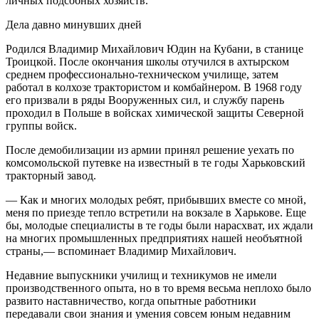
личных подсобных хозяйств.
Дела давно минувших дней
Родился Владимир Михайлович Юдин на Кубани, в станице
Троицкой. После окончания школы отучился в ахтырском
среднем профессионально-техническом училище, затем
работал в колхозе трактористом и комбайнером. В 1968 году
его призвали в ряды Вооруженных сил, и службу парень
проходил в Польше в войсках химической защиты Северной
группы войск.
После демобилизации из армии принял решение уехать по
комсомольской путевке на известный в те годы Харьковский
тракторный завод.
— Как и многих молодых ребят, прибывших вместе со мной,
меня по приезде тепло встретили на вокзале в Харькове. Еще
бы, молодые специалисты в те годы были нарасхват, их ждали
на многих промышленных предприятиях нашей необъятной
страны,— вспоминает Владимир Михайлович.
Недавние выпускники училищ и техникумов не имели
производственного опыта, но в то время весьма неплохо было
развито наставничество, когда опытные работники
передавали свои знания и умения совсем юным недавним