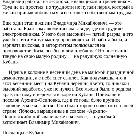
Владимир работал на лесоповале вальщиком и трелевщиком.
Труд не из простых, но трудности не пугали парня, который в
жизни привык добиваться всего только собственным трудом.
Еще один этап в жизни Владимира Михайловича — это
работа на Братском алюминиевом заводе, где он трудился
электролизником. У него был высокий — пятый разряд, а это
уже без пяти минут мастер производства. И работа была, и
зарплата высокая, и авторитетом пользовался на
производстве. Казалось бы, в чем проблема? Но постоянно
тянуло на свою малую родину — на радушную солнечную
Кубань.
— Идешь в колонне в весенний день на майской праздничной
демонстрации, а с неба снег сыплет. Как подумаешь, что в
этот весенний месяц на Кубани черешня цветет, то никакой
высокий заработок уже не нужен. Все мысли были о родном
крае, поэтому и вернулся вскоре на Кубань. Приехали в
поселок Архипо-Осиповка, где в те годы было крупное
садоводческое хозяйство. Оно было хорошо известно в нашей
стране. Яблоки, выращенные в совхозе «Архипо-
Осиповский» побывали даже в космосе,— с улыбкой
вспоминает Владимир Михайлович.
Посланцы с Кубани