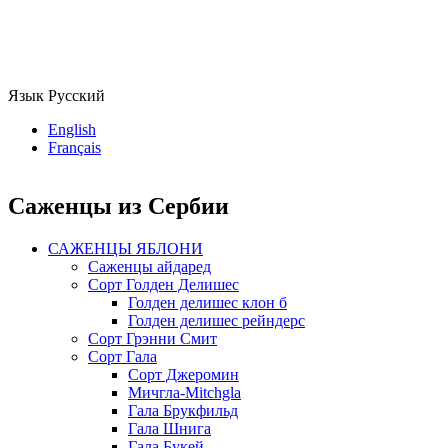
Язык
Русский
English
Français
Саженцы из Сербии
САЖЕНЦЫ ЯБЛОНИ
Саженцы айдаред
Сорт Голден Делишес
Голден делишес клон б
Голден делишес рейндерс
Сорт Грэнни Смит
Сорт Гала
Сорт Джеромин
Мичгла-Mitchgla
Гала Брукфильд
Гала Шнига
Гала Букей