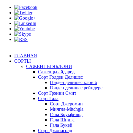
ГЛАВНАЯ
СОРТЫ
САЖЕНЦЫ ЯБЛОНИ
Саженцы айдаред
Сорт Голден Делишес
Голден делишес клон б
Голден делишес рейндерс
Сорт Грэнни Смит
Сорт Гала
Сорт Джеромин
Мичгла-Mitchgla
Гала Брукфильд
Гала Шнига
Гала Букей
Сорт Джонаголд