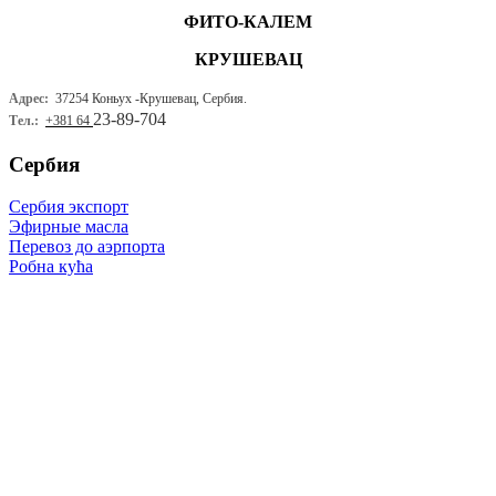
ФИТО-КАЛЕМ
КРУШЕВАЦ
Адрес:
37254 Коньух -
Крушевац, Сербия.
23-89-704
Тел.:
+381 64
Сербия
Сербия экспорт
Эфирные масла
Перевоз до аэрпорта
Робна кућа