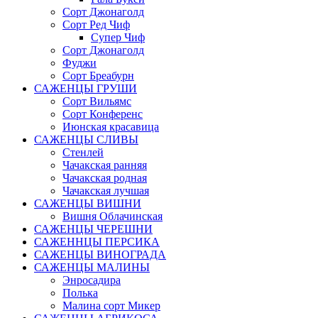
Сорт Джонаголд
Сорт Ред Чиф
Супер Чиф
Сорт Джонаголд
Фуджи
Сорт Бреабурн
САЖЕНЦЫ ГРУШИ
Сорт Вильямс
Сорт Конференс
Июнская красавица
САЖЕНЦЫ СЛИВЫ
Стенлей
Чачакская ранняя
Чачакская родная
Чачакская лучшая
САЖЕНЦЫ ВИШНИ
Вишня Облачинская
САЖЕНЦЫ ЧЕРЕШНИ
САЖЕННЦЫ ПЕРСИКА
САЖЕНЦЫ ВИНОГРАДА
САЖЕНЦЫ МАЛИНЫ
Энросадира
Полька
Малина сорт Микер