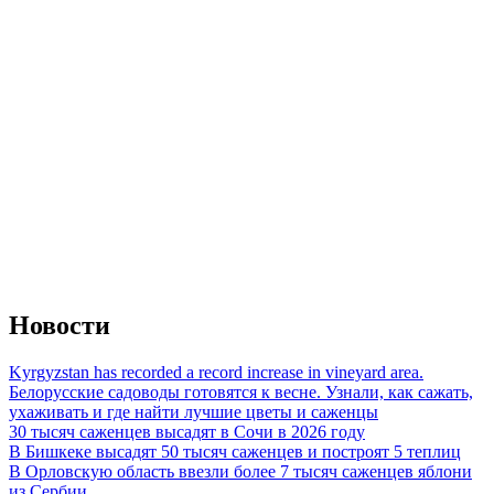
Новости
Kyrgyzstan has recorded a record increase in vineyard area.
Белорусские садоводы готовятся к весне. Узнали, как сажать,
ухаживать и где найти лучшие цветы и саженцы
30 тысяч саженцев высадят в Сочи в 2026 году
В Бишкеке высадят 50 тысяч саженцев и построят 5 теплиц
В Орловскую область ввезли более 7 тысяч саженцев яблони
из Сербии