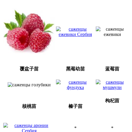
覆盆子苗
黑莓幼苗
蓝莓苗
枸杞苗
核桃苗
榛子苗
*
*