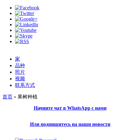
家
品种
照片
视频
联系方式
首页
» 果树种植
当前位置
Начните чат в WhatsApp с нами
Или подпишитесь на наши новости