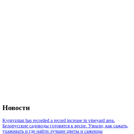
Новости
Kyrgyzstan has recorded a record increase in vineyard area.
Белорусские садоводы готовятся к весне. Узнали, как сажать,
ухаживать и где найти лучшие цветы и саженцы