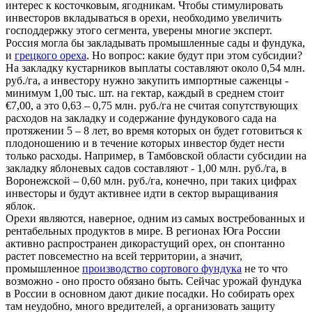
интерес к косточковым, ягодникам. Чтобы стимулировать
инвесторов вкладываться в орехи, необходимо увеличить
господдержку этого сегмента, уверены многие эксперт.
Россия могла бы закладывать промышленные сады и фундука,
и
грецкого ореха
. Но вопрос: какие будут при этом субсидии?
На закладку кустарников выплаты составляют около 0,54 млн.
руб./га, а инвестору нужно закупить импортные саженцы -
минимум 1,00 тыс. шт. на гектар, каждый в среднем стоит
€7,00, а это 0,63 – 0,75 млн. руб./га не считая сопутствующих
расходов на закладку и содержание фундукового сада на
протяжении 5 – 8 лет, во время которых он будет готовиться к
плодоношению и в течение которых инвестор будет нести
только расходы. Например, в Тамбовской области субсидии на
закладку яблоневых садов составляют - 1,00 млн. руб./га, в
Воронежской – 0,60 млн. руб./га, конечно, при таких цифрах
инвесторы и будут активнее идти в сектор выращивания
яблок.
Орехи являются, наверное, одним из самых востребованных и
рентабельных продуктов в мире. В регионах Юга России
активно распространен дикорастущий орех, он спонтанно
растет повсеместно на всей территории, а значит,
промышленное
производство сортового фундука
не то что
возможно - оно просто обязано быть. Сейчас урожай фундука
в России в основном дают дикие посадки. Но собирать орех
там неудобно, много вредителей, а организовать защиту