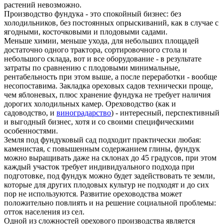
растений невозможно.
Производство фундука - это спокойный бизнес: без
холодильников, без постоянных опрыскиваний, как в случае с
ягодными, косточковыми и плодовыми садами.
Меньше химии, меньше ухода, для небольших площадей
достаточно одного трактора, сортировочного стола и
небольшого склада, вот и все оборудование - в результате
затраты по сравнению с плодовыми минимальные,
рентабельность при этом выше, а после переработки - вообще
несопоставима. Закладка ореховых садов технически проще,
чем яблоневых, плюс хранение фундука не требует наличия
дорогих холодильных камер. Ореховодство (как и
садоводство, и
виноградарство
) - интересный, перспективный
и выгодный бизнес, хотя и со своими специфическими
особенностями.
Земля под фундуковый сад подходит практически любая:
каменистая, с повышенным содержанием глины, фундук
можно выращивать даже на склонах до 45 градусов, при этом
каждый участок требует индивидуального подхода при
подготовке, под фундук можно будет задействовать те земли,
которые для других плодовых культур не подходят и до сих
пор не используются. Развитие ореховодства может
положительно повлиять и на решение социальной проблемы:
отток населения из сел.
Одной из сложностей орехового производства является