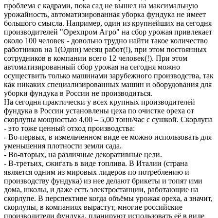
проблема с кадрами, пока сад не вышел на максимальную
урожайность, автоматизированная уборка фундука не имеет
большого смысла. Например, один из крупнейших на сегодня
производителей "Орехпром Агро" на сбор урожая привлекает
около 100 человек - довольно трудно найти такое количество
работников на 1(Один) месяц работ(!), при этом постоянных
сотрудников в компании всего 12 человек(!). При этом
автоматизированный сбор урожая на сегодня можно
осуществить только машинами зарубежного производства, так
как никаких специализированных машин и оборудования для
уборки фундука в России не производиться.
На сегодня практически у всех крупных производителей
фундука в России установлены цеха по очистке ореха от
скорлупы мощностью 4,00 – 5,00 тонн/час с сушкой. Скорлупа
- это тоже ценный отход производства:
- Во-первых, в измельченном виде ее можно использовать для
уменьшения плотности земли сада.
- Во-вторых, на различные декоративные цели.
- В-третьих, сжигать в виде топлива. В Италии (страна
является одним из мировых лидеров по потреблению и
производству фундука) из нее делают брикеты и топят ими
дома, школы, и даже есть электростанции, работающие на
скорлупе. В перспективе когда объёмы урожая ореха, а значит,
скорлупы, в компаниях вырастут, многие российские
производители фундука, планируют использовать её в виде