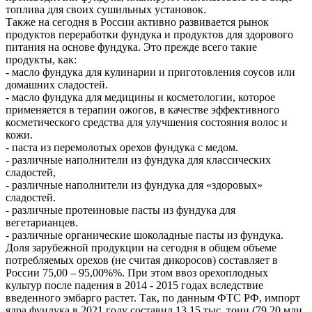
топлива для своих сушильных установок.
Также на сегодня в России активно развивается рынок
продуктов переработки фундука и продуктов для здорового
питания на основе фундука. Это прежде всего такие
продукты, как:
- масло фундука для кулинарии и приготовления соусов или
домашних сладостей.
- масло фундука для медицины и косметологии, которое
применяется в терапии ожогов, в качестве эффективного
косметического средства для улучшения состояния волос и
кожи.
- паста из перемолотых орехов фундука с медом.
- различные наполнители из фундука для классических
сладостей,
- различные наполнители из фундука для «здоровых»
сладостей.
- различные протеиновые пасты из фундука для
вегетарианцев.
- различные органические шоколадные пасты из фундука.
Доля зарубежной продукции на сегодня в общем объеме
потребляемых орехов (не считая дикоросов) составляет в
России 75,00 – 95,00%%. При этом ввоз орехоплодных
культур после падения в 2014 - 2015 годах вследствие
введенного эмбарго растет. Так, по данным ФТС РФ, импорт
ядра фундука в 2021 году составил 13,15 тыс. тонн (79,20 млн.