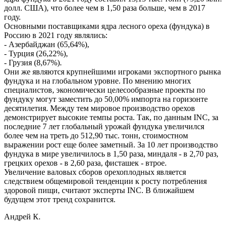
долл. США), что более чем в 1,50 раза больше, чем в 2017
году.
Основными поставщиками ядра лесного ореха (фундука) в
Россию в 2021 году являлись:
- Азербайджан (65,64%),
- Турция (26,22%),
- Грузия (8,67%).
Они же являются крупнейшими игроками экспортного рынка
фундука и на глобальном уровне. По мнению многих
специалистов, экономически целесообразные проекты по
фундуку могут заместить до 50,00% импорта на горизонте
десятилетия. Между тем мировое производство орехов
демонстрирует высокие темпы роста. Так, по данным INC, за
последние 7 лет глобальный урожай фундука увеличился
более чем на треть до 512,90 тыс. тонн, стоимостном
выражении рост еще более заметный. За 10 лет производство
фундука в мире увеличилось в 1,50 раза, миндаля - в 2,70 раз,
грецких орехов - в 2,60 раза, фисташек - втрое.
Увеличение валовых сборов орехоплодных является
следствием общемировой тенденции к росту потребления
здоровой пищи, считают эксперты INC. В ближайшем
будущем этот тренд сохранится.
Андрей К.