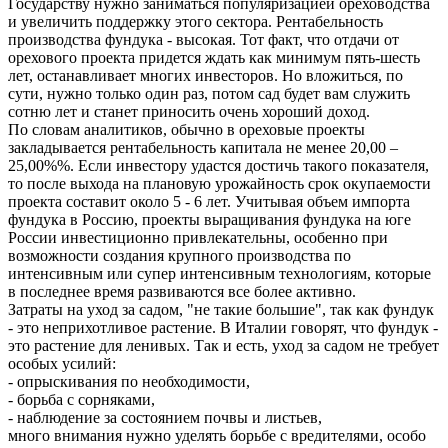
Государству нужно заниматься популяризацией ореховодства
и увеличить поддержку этого сектора. Рентабельность
производства фундука - высокая. Тот факт, что отдачи от
орехового проекта придется ждать как минимум пять-шесть
лет, останавливает многих инвесторов. Но вложиться, по
сути, нужно только один раз, потом сад будет вам служить
сотню лет и станет приносить очень хороший доход.
По словам аналитиков, обычно в ореховые проекты
закладывается рентабельность капитала не менее 20,00 –
25,00%%. Если инвестору удастся достичь такого показателя,
то после выхода на плановую урожайность срок окупаемости
проекта составит около 5 - 6 лет. Учитывая объем импорта
фундука в Россию, проекты выращивания фундука на юге
России инвестиционно привлекательны, особенно при
возможности создания крупного производства по
интенсивным или супер интенсивным технологиям, которые
в последнее время развиваются все более активно.
Затраты на уход за садом, "не такие большие", так как фундук
- это неприхотливое растение. В Италии говорят, что фундук -
это растение для ленивых. Так и есть, уход за садом не требует
особых усилий:
- опрыскивания по необходимости,
- борьба с сорняками,
- наблюдение за состоянием почвы и листьев,
много внимания нужно уделять борьбе с вредителями, особо