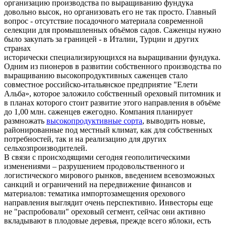
организацию производства по выращиванию фундука
довольно высок, но организовать его не так просто. Главный
вопрос - отсутствие посадочного материала современной
селекции для промышленных объёмов садов. Саженцы нужно
было закупать за границей - в Италии, Турции и других
странах
исторически специализирующихся на выращивании фундука.
Одним из пионеров в развитии собственного производства по
выращиванию высокопродуктивных саженцев стало
совместное российско-итальянское предприятие "Елети
Альба», которое заложило собственный ореховый питомник и
в планах которого стоит развитие этого направления в объёме
до 1,00 млн. саженцев ежегодно. Компания планирует
размножать
высокопродуктивные сорта
, выводить новые,
районированные под местный климат, как для собственных
потребностей, так и на реализацию для других
сельхозпроизводителей.
В связи с происходящими сегодня геополитическими
изменениями – разрушением продовольственного и
логистического мирового рынков, введением всевозможных
санкций и ограничений на передвижение финансов и
материалов: тематика импортозамещения орехового
направления выглядит очень перспективно. Инвесторы еще
не "распробовали" ореховый сегмент, сейчас они активно
вкладывают в плодовые деревья, прежде всего яблоки, есть