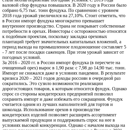
валовой сбор фундука повышался. В 2020 году в России было
собрано 6,75 тыс. тонн фундука. По сравнению с уровнем
2018 года урожай увеличился на 27,10%. Стоит отметить, что
в России импорт фундука многократно превышает
внутреннее производство. Страна не покрывает собственные
потребности в орехах. Инвесторы с осторожностью относятся
к подобным проектам, поскольку закладка ореховых
плантаций требует значительных капитальных вложений, а
период выхода на промышленное плодоношение составляет 5
- 7 лет после посадки саженцев. При этом урожай зависит от
погодных условий.
За 2016 - 2020 гг. в России импорт фундука (в пересчете на
очищенный орех) вырос в 1,90 раза: с 7,98 до 14,90 тыс. тонн.
Импорт не снижался даже в условиях пандемии. В результате
кризиса 2020 – 2021 годов доходы россиян в очередной раз
сократились. Это сузило возможности реализации
дорогостоящих товаров, к которым относится фундук. Однако
спрос со стороны кондитерских предприятий позволил
сохранить импорт и даже избежать его сокращения. Фундук
считается одним из лучших наполнителей для тортов и
шоколада. Использование орехов в производстве
кондитерских изделий позволяет расширять ассортимент
выпускаемой продукции и поддерживать спрос на нее в
условиях высокой конкуренции. Однако с началом выхода на