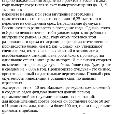
стадию плодоношения отдельных проектов в России в 2021
году импорт сократился за счет импортозамещения до 13,15
тыс. тонн в
пересчете на ядро, при этом внутренне потребление
практически не снизилось и составило 16,25 тыс. тонн в
пересчете на очищенный орех. Выращивание фундука в
России активно развивается в последние годы. Однако, этого
всё равно недостаточно, чтобы удовлетворить потребности
внутреннего рынка. В 2021 году объём поставок этой
разновидности ореха из заграницы превышал отечественное
производство более, чем в 5 раз. Однако, как утверждают
специалисты, из- за кризисных явлений в экономике и
всеобъемлющих санкций, цена российского производства
однозначно станет ниже цены импорта. И аналитики сходятся
во мнении, что рынок фундука в ближайшие годы будет расти
в среднем на 7,00% в год. Производство фундука - это бизнес,
ориентированный на длительные перспективы. Полный срок
окупаемости инвестиций в создание сада, по данным
отраслевых
экспертов - это 8 - 10 лет. Важным преимуществом вложений
в создание садов фундука является долгий период
промышленной эксплуатации созданных плантаций:
для промышленных сортов орехов он составляет более 50 лет,
в Италии есть сады, которым более 100 лет, и они продолжают
приносить прибыль.